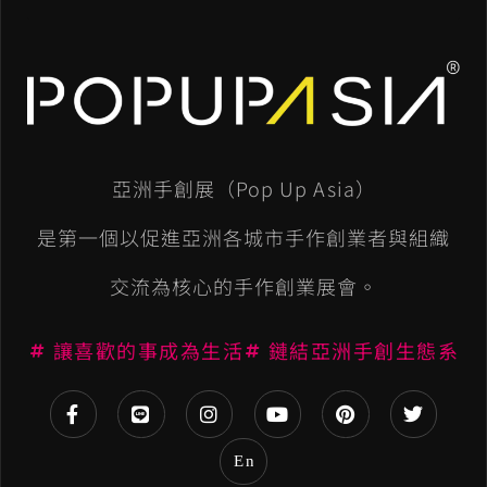
A
l
t
e
亞洲手創展（Pop Up Asia）
r
n
是第一個以促進亞洲各城市手作創業者與組織
a
交流為核心的手作創業展會。
t
讓喜歡的事成為生活
鏈結亞洲手創生態系
i
v
e
En
: