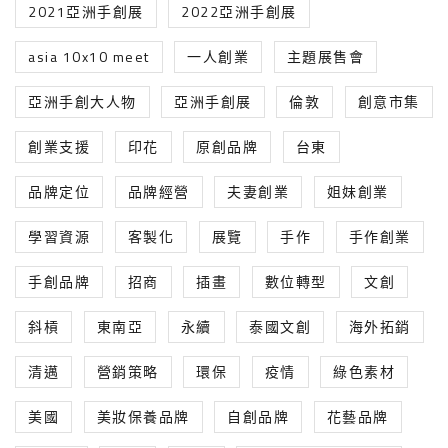
2021亞洲手創展
2022亞洲手創展
asia 10x10 meet
一人創業
主題展售會
亞洲手創大人物
亞洲手創展
倫敦
創意市集
創業支援
印花
原創品牌
台東
品牌定位
品牌經營
夫妻創業
姐妹創業
學習資源
客製化
展覽
手作
手作創業
手創品牌
招商
插畫
數位轉型
文創
斜槓
東南亞
永續
泰國文創
海外拓銷
清邁
營銷策略
環保
疫情
綠色素材
美國
美妝保養品牌
自創品牌
花藝品牌