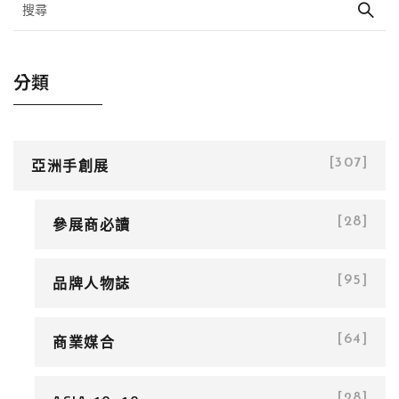
分類
亞洲手創展
[307]
參展商必讀
[28]
品牌人物誌
[95]
商業媒合
[64]
[28]