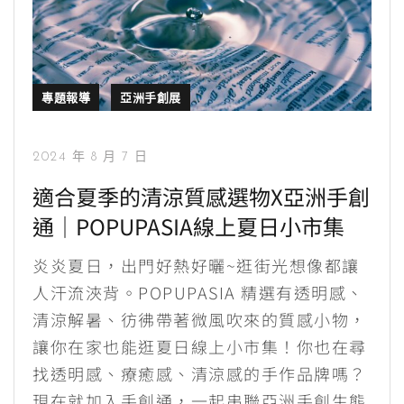
專題報導
亞洲手創展
2024 年 8 月 7 日
適合夏季的清涼質感選物X亞洲手創
通｜POPUPASIA線上夏日小市集
炎炎夏日，出門好熱好曬~逛街光想像都讓
人汗流浹背。POPUPASIA 精選有透明感、
清涼解暑、彷彿帶著微風吹來的質感小物，
讓你在家也能逛夏日線上小市集！你也在尋
找透明感、療癒感、清涼感的手作品牌嗎？
現在就加入手創通，一起串聯亞洲手創生態