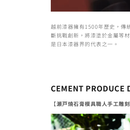
越前漆器擁有1500年歷史，
斷挑戰創新，將漆塗於金屬等材
是日本漆器界的代表之一。
CEMENT PRODUCE 
【
瀬戸燒石膏模具職人手工雕刻