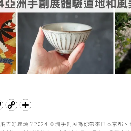
T
C
分
e
o
享
飛去好麻煩？2024 亞洲手創展為你帶來日本京都
l
p