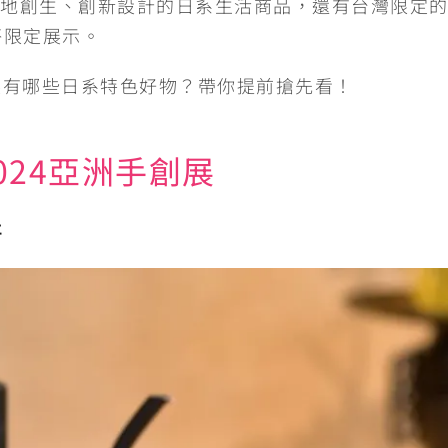
地創生、創新設計的日系生活商品，還有台灣限定
e
y
松菸限定展示。
g
L
手創展有哪些日系特色好物？帶你提前搶先看！
r
i
a
n
024亞洲手創展
m
k
井