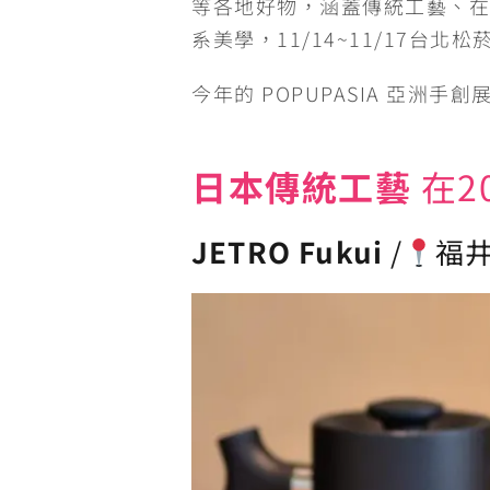
等各地好物，涵蓋傳統工藝、在
e
e
t
h
s
系美學，11/14~11/17台北
b
t
a
e
今年的 POPUPASIA 亞洲
o
e
t
n
o
r
g
日本傳統工藝
在2
k
e
JETRO Fukui
/
福
r