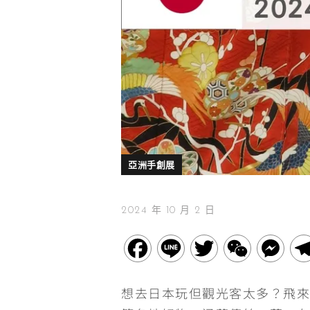
亞洲手創展
2024 年 10 月 2 日
F
L
T
W
M
a
i
w
e
e
想去日本玩但觀光客太多？飛來
c
n
i
C
s