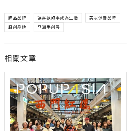
c
n
i
C
s
l
p
飾品品牌
讓喜歡的事成為生活
美妝保養品牌
e
e
t
h
s
e
y
原創品牌
亞洲手創展
b
t
a
e
g
L
o
e
t
n
r
i
o
r
g
a
n
相關文章
k
e
m
k
r