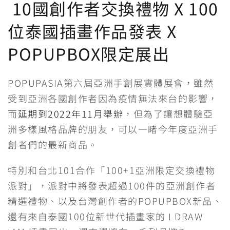
10國創作者交換禮物 X 100
e
e
t
h
s
e
y
位泰國插畫作品發表 X
b
t
a
e
g
L
POPUPBOX限定展出
o
e
t
n
r
i
o
r
g
a
n
POPUPASIA第六屆亞洲手創展實體展會，雖然
k
e
m
k
受到亞洲各國創作者因為疫情無法來台的影響，
r
而
延期到2022年11月舉辦
，但為了讓想體驗亞
洲多樣風格品牌的朋友，可以一睹今年度亞洲手
創者們的最新商品。
特別和台北101合作「100+1亞洲限定交換禮物
派對」，派對中將發表超過100件的亞洲創作者
精選禮物、以及台灣創作者的POPUPBOX新品、
還有來自泰國100位新世代插畫家的 I DRAW