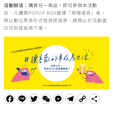
活動辦法：
購買任一商品，即可參與本活動
註：凡購買POPUP BOX選擇「現場提貨」者，
將以數位票券形式發放提貨券，請務必於活動當
日可到提貨再下單。
F
L
T
W
M
T
C
分
a
i
w
e
e
e
o
享