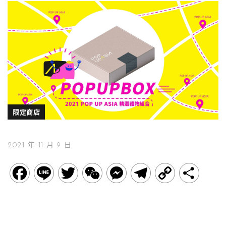
限定商店
2021 年 11 月 9 日
F
L
T
W
M
T
C
分
a
i
w
e
e
e
o
享
c
n
i
C
s
l
p