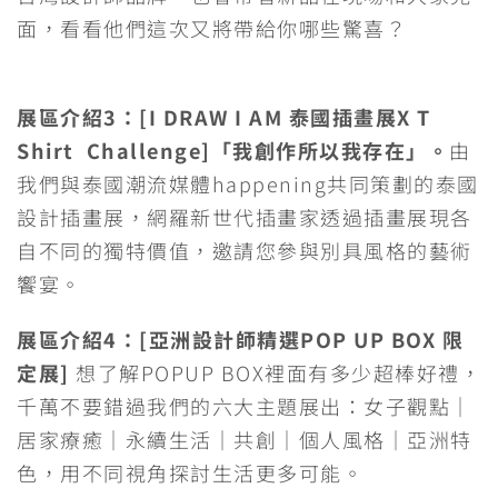
面，看看他們這次又將帶給你哪些驚喜？
展區介紹3：[I DRAW I AM 泰國插畫展X T
Shirt Challenge]
「我創作所以我存在」。
由
我們與泰國潮流媒體happening共同策劃的泰國
設計插畫展，網羅新世代插畫家透過插畫展現各
自不同的獨特價值，邀請您參與別具風格的藝術
饗宴。
展區介紹4：[亞洲設計師精選POP UP BOX 限
定展]
想了解POPUP BOX裡面有多少超棒好禮，
千萬不要錯過我們的六大主題展出：女子觀點｜
居家療癒｜永續生活｜共創｜個人風格｜亞洲特
色，用不同視角探討生活更多可能。