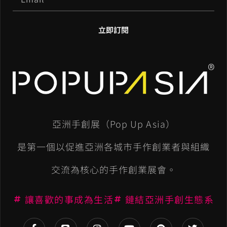
立即訂閱
A
l
t
e
亞洲手創展（Pop Up Asia）
r
n
是第一個以促進亞洲各城市手作創業者與組織
a
交流為核心的手作創業展會。
t
讓喜歡的事成為生活
鏈結亞洲手創生態系
i
v