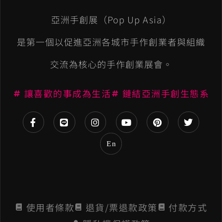
e
亞洲手創展（Pop Up Asia）
r
n
是第一個以促進亞洲各城市手作創業者與組織
a
交流為核心的手作創業展會。
t
讓喜歡的事成為生活
鏈結亞洲手創生態系
i
v
e
En
:
使用者條款
退貨/票退款政策
付款方式