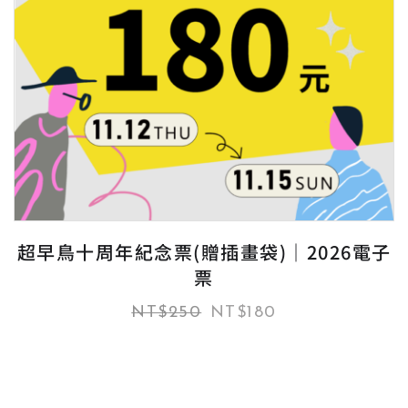
超早鳥十周年紀念票(贈插畫袋)｜2026電子
票
NT$
250
NT$
180