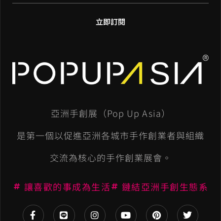
立即訂閱
A
l
t
e
亞洲手創展（Pop Up Asia）
r
n
是第一個以促進亞洲各城市手作創業者與組織
a
交流為核心的手作創業展會。
t
讓喜歡的事成為生活
鏈結亞洲手創生態系
i
v