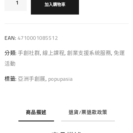
加入購物車
l
t
e
EAN:
4710001085512
r
分類:
手創社群
,
線上課程
,
創業支援系統服務
,
免運
n
活動
a
t
標籤:
亞洲手創展
,
popupasia
i
v
e
商品描述
退貨/票退款政策
: