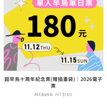
超早鳥十周年紀念票(贈插畫袋)｜2026電子
票
NT$
250
NT$
180