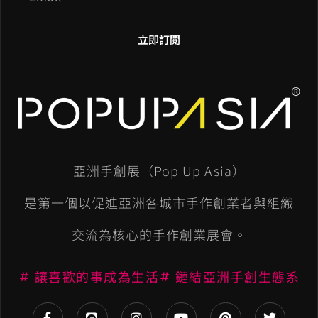
立即訂閱
A
l
t
e
亞洲手創展（Pop Up Asia）
r
n
是第一個以促進亞洲各城市手作創業者與組織
a
交流為核心的手作創業展會。
t
讓喜歡的事成為生活
鏈結亞洲手創生態系
i
v