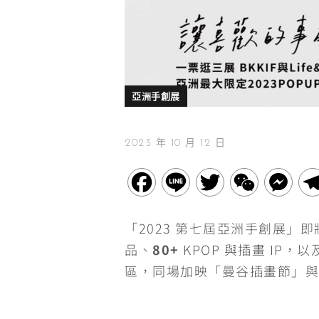
亞洲手創展
2023 年 10 月 12 日
F
L
T
W
M
a
i
w
e
e
「2023 第七屆亞洲手創展」
c
n
i
C
s
品、
80+
KPOP 與插畫 IP
e
e
t
h
s
區，同場加映「曼谷插畫節」與「
b
t
a
e