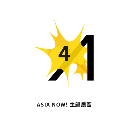
r
i
a
n
m
k
4
ASIA NOW! 主題展區