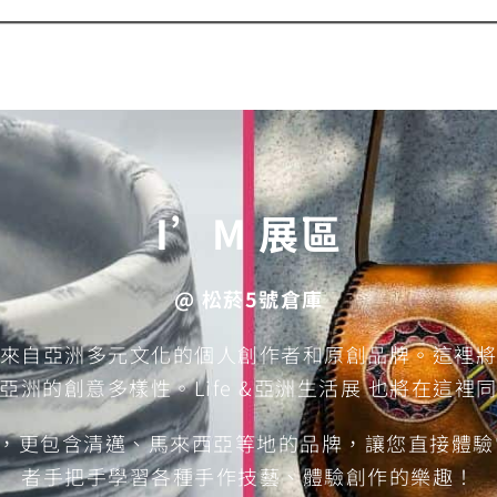
I’M 展區
@ 松菸5號倉庫
來自亞洲多元文化的個人創作者和原創品牌。這裡
亞洲的創意多樣性。Life &亞洲生活展 也將在這裡
作坊，更包含清邁、馬來西亞等地的品牌，讓您直接體
者手把手學習各種手作技藝、體驗創作的樂趣！