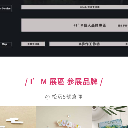
/ I’M 展區 參展品牌 /
@ 松菸5號倉庫