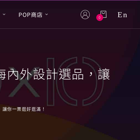
En
S
POP商店
0
0+海內外設計選品，讓
品，讓你一票逛好逛滿！