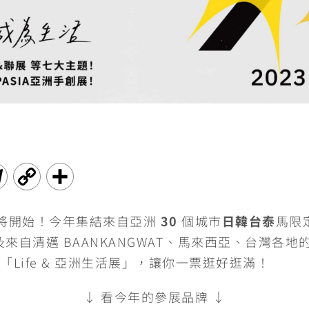
T
C
分
e
o
享
即將開始！今年集結來自亞洲
30
個城市
日韓台泰
馬限
l
p
，以及來自清邁 BAANKANGWAT、馬來西亞、台灣
e
y
Life & 亞洲生活展」，讓你一票逛好逛滿！
g
L
↓ 看今年的參展品牌 ↓