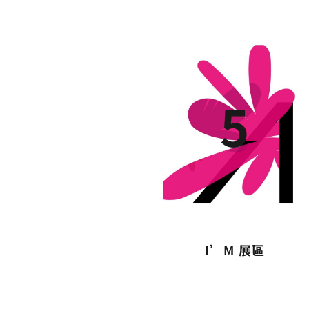
o
e
t
n
o
r
g
k
e
r
5
I’M 展區