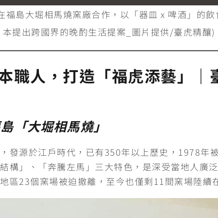
在福島大堀相馬燒窯廠合作，以「器皿 x 啤酒」的
本提出跨國界的晚酌生活提案_圖片提供/臺虎精釀)
本職人，打造「福虎添藝」｜
福島「大堀相馬燒」
，發源於江戶時代，已有350年以上歷史，1978年
結構」、「奔騰左馬」三大特色，是深受當地人廣泛
地區23個窯場被迫撤離，至今也僅剩11間窯場陸續