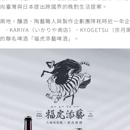
向臺灣與日本提出跨國界的晚酌生活提案。
兩地，釀酒、陶藝職人與製作企劃團隊耗時近一年企劃
）、KARIYA（いかりや商店）、KYOGETSU（
的聯名啤酒「福虎添藝啤酒」。