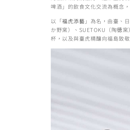
啤酒」的飲食文化交流為概念，
以「
福虎添藝
」為名，由臺、日
か野窯）、SUETOKU（陶徳窯
杯，以及與臺虎精釀向福島致敬