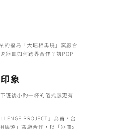
窯業的福島「大堀相馬燒」窯廠合
瓷器皿如何跨界合作？讓POP
定印象
讓下班後小酌一杯的儀式感更有
LENGE PROJECT」為首，台
相馬燒」窯廠合作，以「器皿x