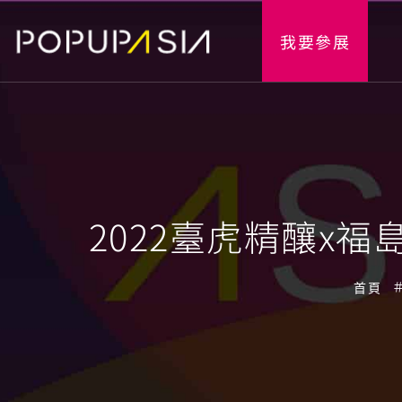
我要參展
2022臺虎精釀x
首頁