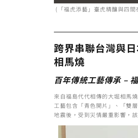
(「福虎添藝」臺虎精釀與四間
跨界串聯台灣與日
相馬燒
百年傳統工藝傳承 – 
來自福島代代相傳的大堀相馬燒
工藝包含「青色開片」、「雙層
地震後，受到災情嚴重影響，該