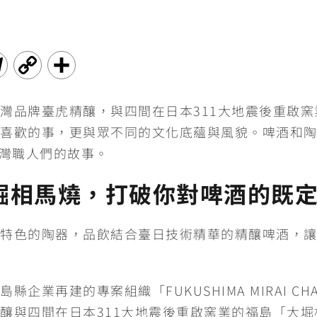
T
C
分
e
o
享
灣品牌臺虎精釀，與四間在日本311大地震後重啟
l
p
喜歡的事，更與眾不同的文化底蘊與風貌。啤酒和陶
e
y
台灣職人們的故事。
g
L
堀相馬燒，打破你對啤酒的既
r
i
特色的陶器，品飲結合臺日技術精華的精釀啤酒，
a
n
m
k
業再建的專案組織「FUKUSHIMA MIRAI CHAL
釀與四間在日本311大地震後重啟窯業的福島「大堀