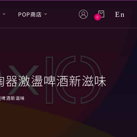
En
S
POP商店
0
年陶器激盪啤酒新滋味
盪啤酒新滋味