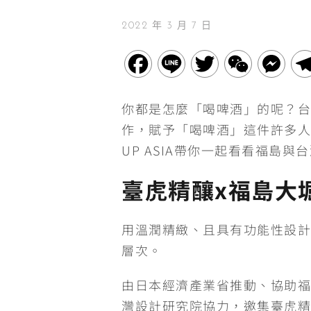
2022 年 3 月 7 日
F
L
T
W
M
a
i
w
e
e
你都是怎麼「喝啤酒」的呢？台
c
n
i
C
s
作，賦予「喝啤酒」這件許多人
e
e
t
h
s
UP ASIA帶你一起看看福島與
b
t
a
e
臺虎精釀x福島大
o
e
t
n
用溫潤精緻、且具有功能性設計
o
r
g
層次。
k
e
由日本經濟產業省推動、協助福島縣企
r
灣設計研究院協力，邀集臺虎精