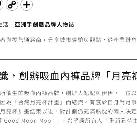
T
C
分
e
o
享
為生活＿
亞洲手創展品牌人物誌
l
p
者與零售通路商，分享城市經驗與觀點，從產業鏈
e
y
g
L
r
i
識，創辦吸血內褲品牌「月亮
a
n
m
k
所催生的吸血內褲品牌，創辦人妃妃與伊伊，一位
因為「台灣月亮杯計畫」而結識。有感於自身對月
月亮杯計畫結束以後，對計劃仍充滿熱忱的兩人決
Good Moon Moon」，希望讓所有人「重新看待生