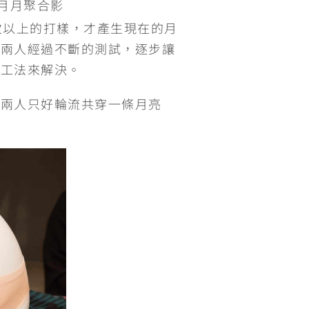
9 月月聚合影
次以上的打樣，才產生現在的月
，兩人經過不斷的測試，逐步讓
邊工法來解決。
，兩人只好輪流共穿一條月亮
。