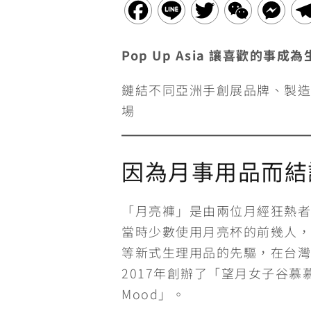
F
L
T
W
M
a
i
w
e
e
Pop Up Asia 讓喜歡的事成
c
n
i
C
s
鏈結不同亞洲手創展品牌、製造
e
e
t
h
s
場
b
t
a
e
o
e
t
n
因為月事用品而結
o
r
g
k
e
「月亮褲」是由兩位月經狂熱者
當時少數使用月亮杯的前幾人，
r
等新式生理用品的先驅，在台灣
2017年創辦了「望月女子谷慕慕 
Mood」。