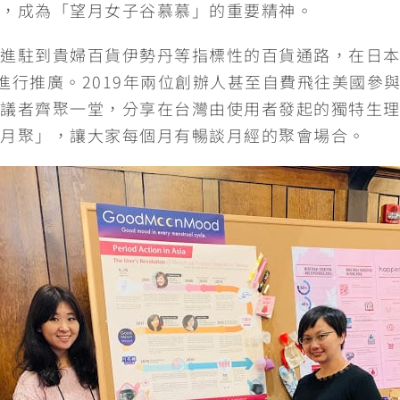
，成為「望月女子谷慕慕」的重要精神。
駐到貴婦百貨伊勢丹等指標性的百貨通路，在日本市場更
線進行推廣。2019年兩位創辦人甚至自費飛往美國參
議者齊聚一堂，分享在台灣由使用者發起的獨特生
月聚」，讓大家每個月有暢談月經的聚會場合。