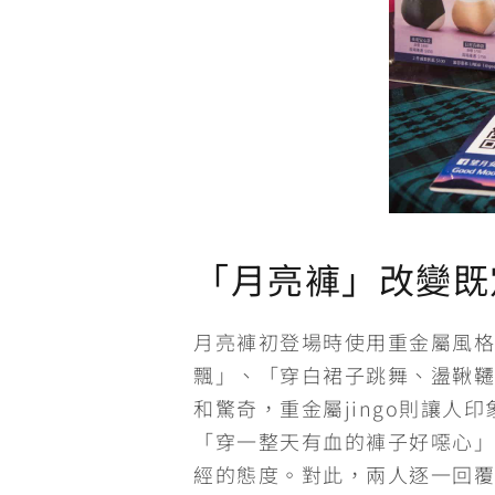
「月亮褲」改變既
月亮褲初登場時使用重金屬風格
飄」、「穿白裙子跳舞、盪鞦韆
和驚奇，重金屬jingo則讓人
「穿一整天有血的褲子好噁心」
經的態度。對此，兩人逐一回覆