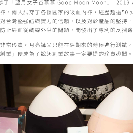
辦了「望月女子谷慕慕 Good Moon Moon」_201
褲，兩人試穿了各個國家的吸血內褲，經歷超過50
對台灣堅強紡織實力的信賴，以及對於產品的堅持
防止經血從縫線外溢的問題，開發出了專利的反摺
非常珍貴，月亮褲又只能在經期來的時候進行測試
創業」便成為了說起創業故事一定要提的珍貴趣聞