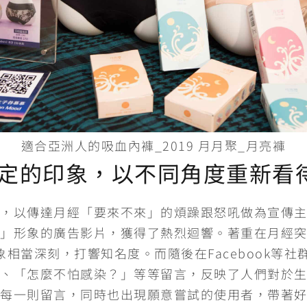
適合亞洲人的吸血內褲_2019 月月聚_月亮褲
定的印象，以不同角度重新看
，以傳達月經「要來不來」的煩躁跟怒吼做為宣傳
」形象的廣告影片，獲得了熱烈迴響。著重在月經
印象相當深刻，打響知名度。而隨後在Facebook等
、「怎麼不怕感染？」等等留言，反映了人們對於
每一則留言，同時也出現願意嘗試的使用者，帶著