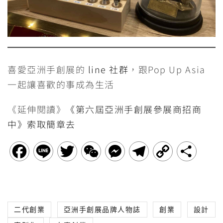
喜愛亞洲手創展的
line 社群
，跟Pop Up Asia
一起讓喜歡的事成為生活
《延伸閱讀》
《第六屆亞洲手創展參展商招商
中》索取簡章去
F
L
T
W
M
T
C
分
a
i
w
e
e
e
o
享
c
n
i
C
s
l
p
二代創業
亞洲手創展品牌人物誌
創業
設計
e
e
t
h
s
e
y