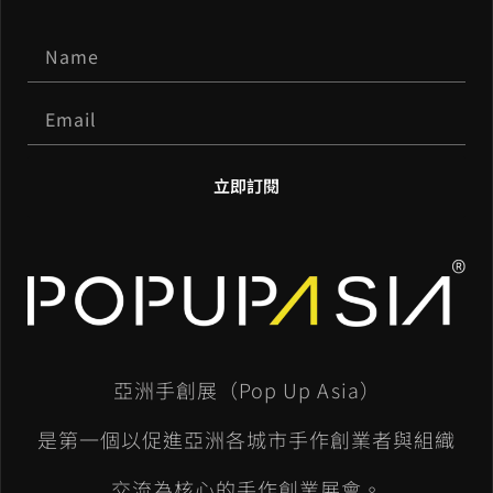
立即訂閱
A
l
t
e
亞洲手創展（Pop Up Asia）
r
n
是第一個以促進亞洲各城市手作創業者與組織
a
交流為核心的手作創業展會。