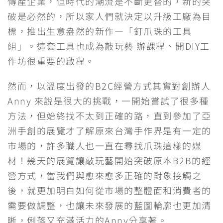
傳產企業，但時代的潮流是不斷更替的，新的突
破是必然的，所以家人們就決定以升級工廠為目
標，推出生意盎然的新作—「釘爪珠的工具
組」。這套工具也成為敲玩藝 辦課程、開DIY工
作坊很重要的啟程。
然而，以溫度出發的B2C經營方式其實對創辦人
Anny 來說是很大的挑戰，一開始嘗試了很多種
方法，但始終找不太到正確的路，直到參加了亞
洲手創的展覽才了解原來台灣手作界是有一定的
市場的，許多職人也一直在尋找爪珠這樣的媒
材！幾天的展覽讓敲玩藝開始突破原本B2B的經
營方式，當我們與愈來愈多正確的對象接觸之
後，就更加明白如何從市場的整體面和消費者的
需要做調整，也讓未來發展的藍圖輪廓也更加清
晰，俐落又充滿活力的Anny分享著。