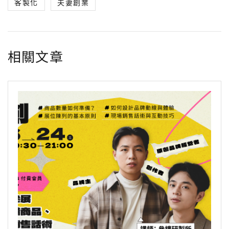
客製化
夫妻創業
b
t
a
e
g
L
o
e
t
n
r
i
o
r
g
a
n
相關文章
k
e
m
k
r