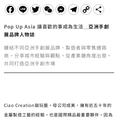
F
L
T
W
M
T
C
分
a
i
w
e
e
e
o
享
Pop Up Asia 讓喜歡的事成為生活＿
亞洲手創
c
n
i
C
s
l
p
展品牌人物誌
e
e
t
h
s
e
y
鏈結不同亞洲手創展品牌、製造者與零售通路
b
t
a
e
g
L
商，分享城市經驗與觀點，從產業鏈角度出發，
o
e
t
n
r
i
共同打造亞洲手創市場
o
r
g
a
n
k
e
m
k
r
Ciao Creation敲玩藝，母公司成美，擁有近五十年的
金屬製造工藝的經驗，也是國際精品最重要夥伴，因為