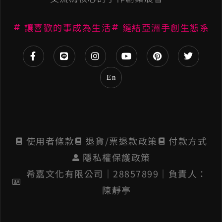
t
讓喜歡的事成為生活
鏈結亞洲手創生態系
i
v
e
En
:
使用者條款
退貨/票退款政策
付款方式
隱私權保護政策
希嘉文化有限公司│28857899│負責人：
陳靜亭