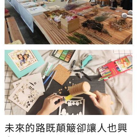
未來的路既顛簸卻讓人也興