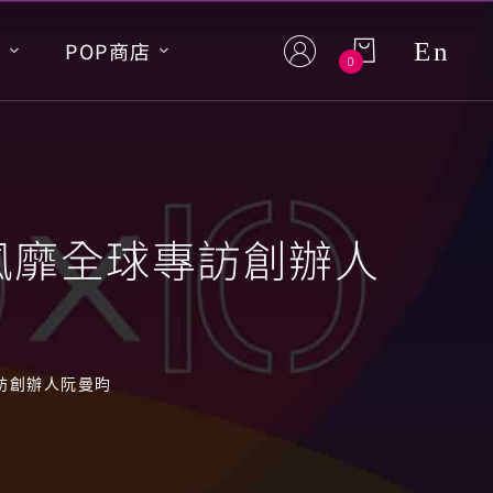
En
S
POP商店
0
貓風靡全球專訪創辦人
專訪創辦人阮曼昀