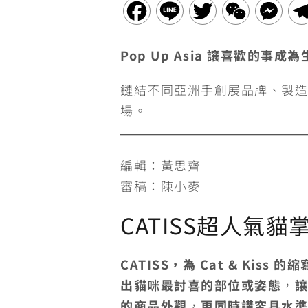
F
L
T
W
M
a
i
w
e
e
Pop Up Asia 讓喜歡的
c
n
i
C
s
鏈結不同亞洲手創展品牌、製造
e
e
t
h
s
場。
b
t
a
e
o
e
t
n
編輯：黃思齊
o
r
g
審稿：陳小麥
k
e
CATISS超人氣貓
r
CATISS，為 Cat & Kiss 的縮
出貓咪最討喜的部位或姿態
，
讓
的商品外觀
，
更同時講究具水準