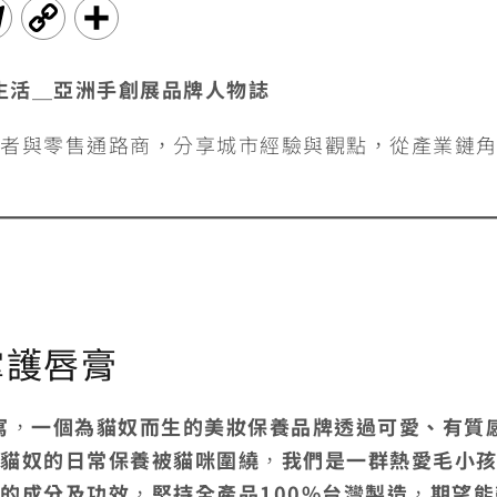
T
C
分
e
o
享
事成為生活＿亞洲手創展品牌人物誌
l
p
者與零售通路商，分享城市經驗與觀點，從產業鏈
e
y
g
L
r
i
a
n
m
k
掌護唇膏
寫
，
一個為貓奴而生的美妝保養品牌透過可愛、有質
貓奴的日常保養被貓咪圍繞
，
我們是一群熱愛毛小
的成分及功效
，
堅持全產品100%台灣製造
，
期望能