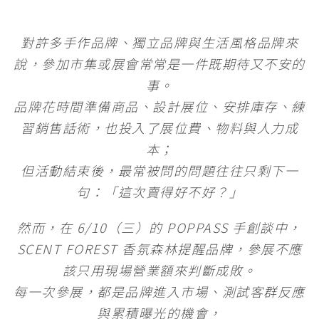
e
e
t
h
s
e
y
b
t
a
e
g
L
對許多手作品牌、獨立品牌與生活風格品牌來
說，參加市集或展會常常是一件既期待又不安的
o
e
t
n
r
i
事。
o
r
g
a
n
品牌花時間準備商品、設計展位、安排庫存、練
k
e
m
k
習銷售話術，也投入了展位費、物料與人力成
本；
r
但活動結束後，最常被問的問題往往只剩下一
句：「這次賣得好不好？」
然而，在 6/10（三）的 POPPASS 手創談中，
SCENT FOREST 香氛森林提醒品牌，參展不應
該只用現場營業額來判斷成敗。
每一次參展，都是品牌進入市場、測試客群反應
與累積曝光的機會，