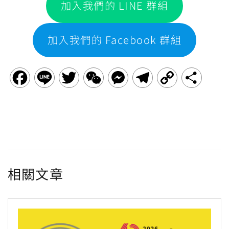
加入我們的 LINE 群組
加入我們的 Facebook 群組
F
L
T
W
M
T
C
分
a
i
w
e
e
e
o
享
c
n
i
C
s
l
p
e
e
t
h
s
e
y
b
t
a
e
g
L
相關文章
o
e
t
n
r
i
o
r
g
a
n
k
e
m
k