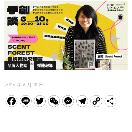
品牌人物誌
媒體報導
2026 年 6 月 18 日
F
L
T
W
M
T
C
分
a
i
w
e
e
e
o
享
c
n
i
C
s
l
p