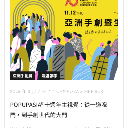
r
亞洲手創展
媒體報導
2026 年 8 月 7 日
CAMPOBAG MEMBER
POPUPASIA® 十週年主視覺：從一道窄
門，到手創世代的大門