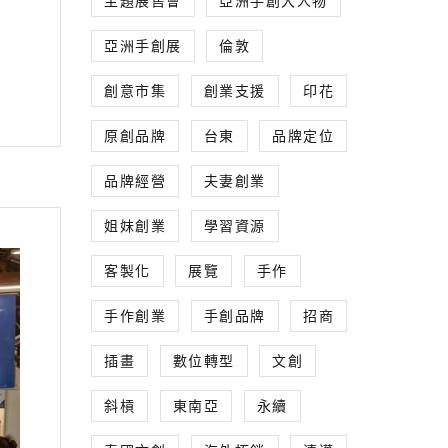
主題展售會
亞洲手創大人物
亞洲手創展
倫敦
創意市集
創業支援
印花
原創品牌
台東
品牌定位
品牌經營
夫妻創業
姐妹創業
學習資源
客製化
展覽
手作
手作創業
手創品牌
招商
插畫
數位轉型
文創
斜槓
東南亞
永續