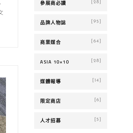
、
參展商必讀
[28]
文
品牌人物誌
[95]
商業媒合
[64]
ASIA 10×10
[28]
媒體報導
[14]
限定商店
[6]
人才招募
[5]