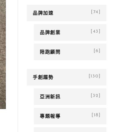
品牌加速
[74]
品牌創業
[43]
陪跑顧問
[6]
手創趨勢
[130]
亞洲新訊
[32]
專題報導
[18]