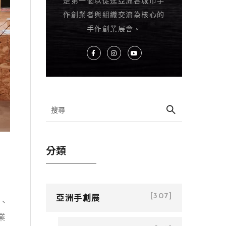
是第一個以促進亞洲各城市手
作創業者與組織交流為核心的
手作創業展會。
分類
亞洲手創展
[307]
、
業