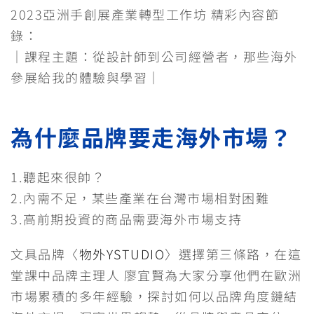
2023亞洲手創展產業轉型工作坊 精彩內容節
c
n
i
C
s
l
p
錄：
e
e
t
h
s
e
y
｜課程主題：從設計師到公司經營者，那些海外
參展給我的體驗與學習｜
b
t
a
e
g
L
o
e
t
n
r
i
為什麼品牌要走海外市場？
o
r
g
a
n
k
e
m
k
1.聽起來很帥？
r
2.內需不足，某些產業在台灣市場相對困難
3.高前期投資的商品需要海外市場支持
文具品牌〈
物外YSTUDIO
〉選擇第三條路，在這
堂課中品牌主理人 廖宜賢為大家分享他們在歐洲
市場累積的多年經驗，探討如何以品牌角度鏈結