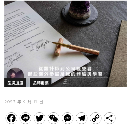
品牌加速
品牌創業
2023 年 9 月 19 日
F
L
T
W
M
T
C
分
a
i
w
e
e
e
o
享