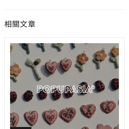
o
e
t
n
r
i
o
r
g
a
n
相關文章
k
e
m
k
r