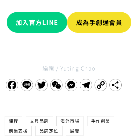
r
n
加入官方LINE
成為手創通會員
a
t
i
v
編輯 / Yuting Chao
e
:
F
L
T
W
M
T
C
分
a
i
w
e
e
e
o
享
c
n
i
C
s
l
p
課程
文具品牌
海外市場
手作創業
e
e
t
h
s
e
y
創業支援
品牌定位
展覽
b
t
a
e
g
L