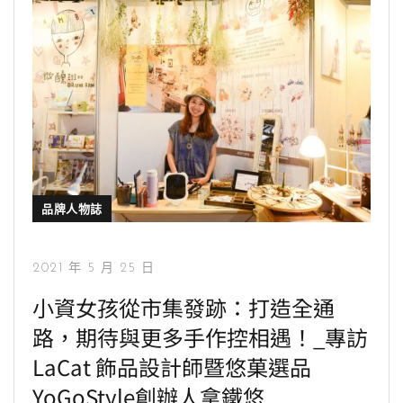
品牌人物誌
2021 年 5 月 25 日
小資女孩從市集發跡：打造全通
路，期待與更多手作控相遇！_專訪
LaCat 飾品設計師暨悠菓選品
YoGoStyle創辦人拿鐵悠