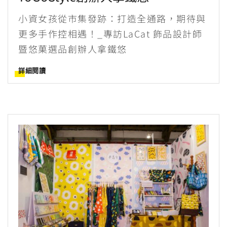
小資女孩從市集發跡：打造全通路，期待與
更多手作控相遇！_專訪LaCat 飾品設計師
暨悠菓選品創辦人拿鐵悠
詳細閱讀