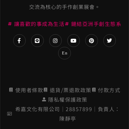
a
交流為核心的手作創業展會。
t
讓喜歡的事成為生活
鏈結亞洲手創生態系
i
v
e
En
:
使用者條款
退貨/票退款政策
付款方式
隱私權保護政策
希嘉文化有限公司│28857899│負責人：
陳靜亭