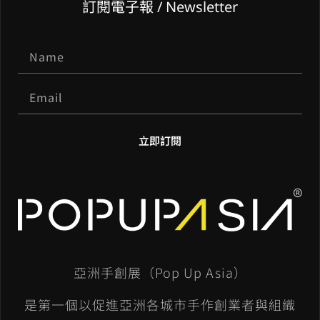
訂閱電子報 / Newsletter
立即訂閱
A
l
t
e
亞洲手創展（Pop Up Asia）
r
n
是第一個以促進亞洲各城市手作創業者與組織