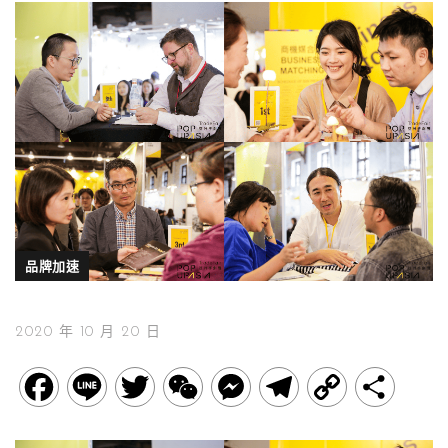
品牌加速
2020 年 10 月 20 日
F
L
T
W
M
T
C
分
a
i
w
e
e
e
o
享