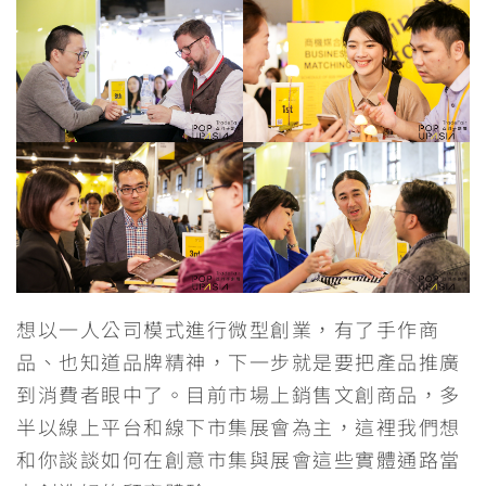
c
n
i
C
s
l
p
e
e
t
h
s
e
y
b
t
a
e
g
L
o
e
t
n
r
i
o
r
g
a
n
k
e
m
k
r
想以一人公司模式進行微型創業，有了手作商
品、也知道品牌精神，下一步就是要把產品推廣
到消費者眼中了。目前市場上銷售文創商品，多
半以線上平台和線下市集展會為主，這裡我們想
和你談談如何在創意市集與展會這些實體通路當