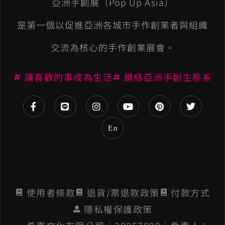
亞洲手創展（Pop Up Asia）
r
n
是第一個以促進亞洲各城市手作創業者與組織
a
交流為核心的手作創業展會。
t
讓喜歡的事成為生活
鏈結亞洲手創生態系
i
v
e
En
:
使用者條款
退貨/票退款政策
付款方式
隱私權保護政策