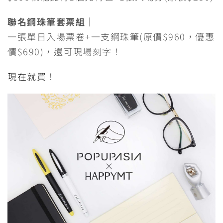
聯名鋼珠筆套票組｜
一張單日入場票卷+一支鋼珠筆(原價$960，優惠
價$690)，還可現場刻字！
現在就買！