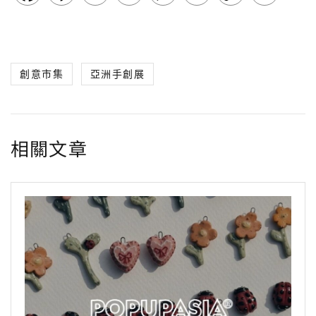
a
i
w
e
e
e
o
享
c
n
i
C
s
l
p
創意市集
亞洲手創展
e
e
t
h
s
e
y
b
t
a
e
g
L
o
e
t
n
r
i
相關文章
o
r
g
a
n
k
e
m
k
r