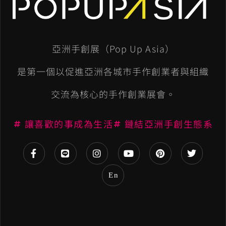
t
e
亞洲手創展（Pop Up Asia）
r
n
是第一個以促進亞洲各城市手作創業者與組織
a
交流為核心的手作創業展會。
t
讓喜歡的事成為生活
鏈結亞洲手創生態系
i
v
e
En
: