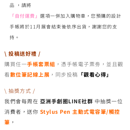
品 ，請將
「
自付運費
」
選項一併加入購物車，您預購的設計
手帳將於11月展會結束後依序出貨，謝謝您的支
持。
\ 投稿送好禮 /
購買任一
手帳套票組
，憑手帳電子票劵，並且觀
看
數位筆記線上展
，同步投稿
「
觀看心得
」
\ 抽獎方式 /
我們會每周在
亞洲手創圈LINE社群
中抽獎一位
消費者，送你
Stylus Pen 主動式電容筆/觸控
筆
，