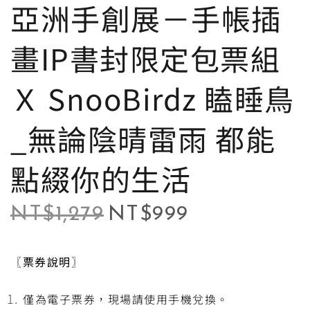
亞洲手創展－手帳插
畫IP書封限定包票組
Ｘ SnooBirdz 瞌睡鳥
_無論陰晴雷雨 都能
點綴你的生活
NT$
1,279
NT$
999
〖票券說明〗
僅為電子票券，現場請使用手機兌換。