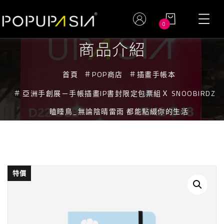
0
商品介紹
首頁
POP商店
插畫手帳本
亞洲手創展－手帳插畫IP書封限定包票組Ｘ SNOOBIRDZ
瞌睡鳥_無論陰晴雷雨 都能點綴你的生活
特價