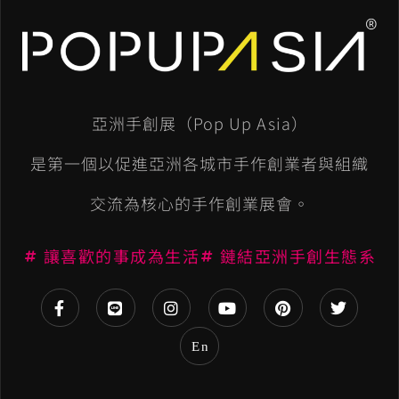
A
l
t
e
亞洲手創展（Pop Up Asia）
r
n
是第一個以促進亞洲各城市手作創業者與組織
a
交流為核心的手作創業展會。
t
讓喜歡的事成為生活
鏈結亞洲手創生態系
i
v
e
En
: