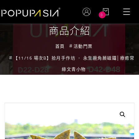
0
商品介紹
首頁
活動門票
【11/16 場次B】拾月手作坊 ． 永生鹿角蕨磁鐵│療癒常
綠文青小物