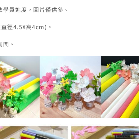
依學員進度，圖片僅供參。
徑4.5X高4cm)。
詢問。