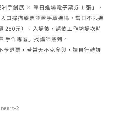
亞洲手創展 × 單日進場電子票券 1 張」，
於展會入口掃描驗票並蓋手章進場，當日不限進
 280元）。入場後，請依工作坊場次時
庫 手作專區」找講師簽到。
不予退票，若當天不克參與，請自行轉讓
ineart-2