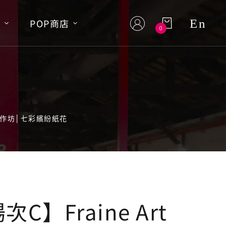
En
S
POP商店
0
花藝工作坊│七彩繽紛紙花
場次C】Fraine Art