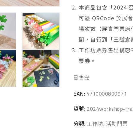
本商品包含「2024 
可憑 QRCode 
場次數（展會門票原價
間，自行到「三號倉
工作坊票券售出後恕
票券。
已售完
EAN:
4710000890971
貨號:
2024workshop-fra
分類:
工作坊
,
活動門票