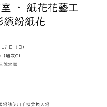
⼯作室 ． 紙花花藝工
彩繽紛紙花
月 17 日（日）
0
（場次C
）
三號倉庫
現場請使用手機兌換入場。