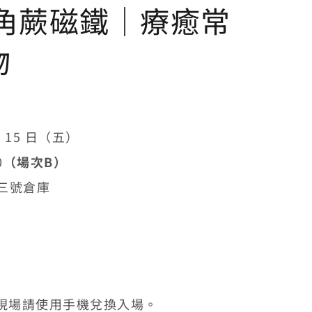
鹿角蕨磁鐵│療癒常
物
月 15 日（五）
0
（場次B
）
三號倉庫
現場請使用手機兌換入場。