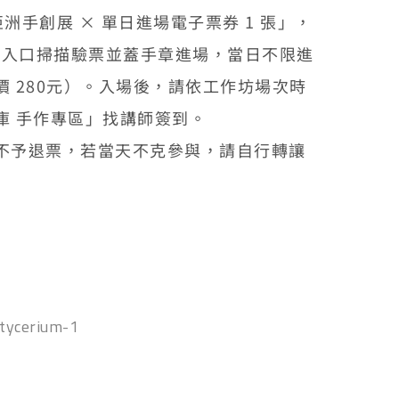
亞洲手創展 × 單日進場電子票券 1 張」，
於展會入口掃描驗票並蓋手章進場，當日不限進
 280元）。入場後，請依工作坊場次時
庫 手作專區」找講師簽到。
不予退票，若當天不克參與，請自行轉讓
tycerium-1