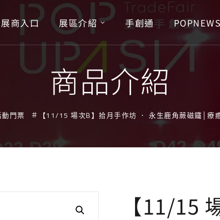
展商入口
展區介紹
手創通
POPNEW
商品介紹
活動門票
【11/15 場次B】拾月手作坊 ． 永生鹿角蕨磁鐵│
【11/1