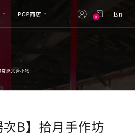
En
S
POP商店
0
療癒常綠文青小物
5 場次B】拾月手作坊