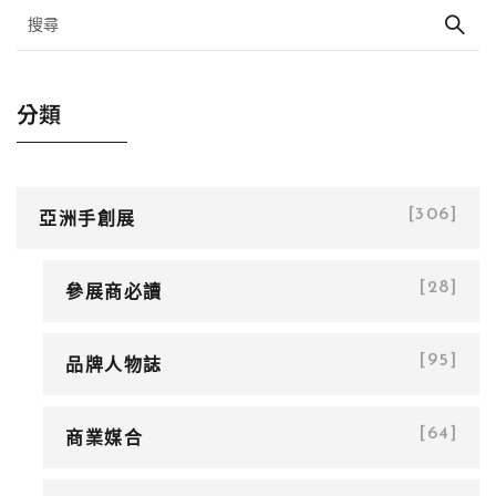
分類
亞洲手創展
[306]
參展商必讀
[28]
品牌人物誌
[95]
商業媒合
[64]