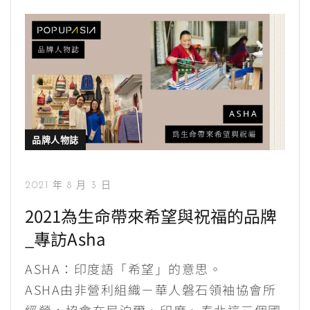
品牌人物誌
2021 年 8 月 3 日
2021為生命帶來希望與祝福的品牌
_專訪Asha
ASHA：印度語「希望」的意思。
ASHA由非營利組織－華人磐石領袖協會所