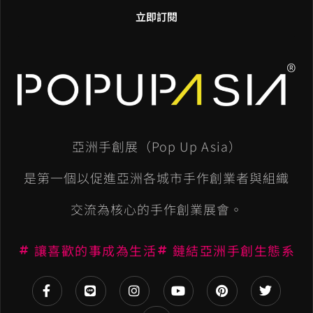
立即訂閱
A
l
t
e
亞洲手創展（Pop Up Asia）
r
n
是第一個以促進亞洲各城市手作創業者與組織
a
交流為核心的手作創業展會。
t
讓喜歡的事成為生活
鏈結亞洲手創生態系
i
v
e