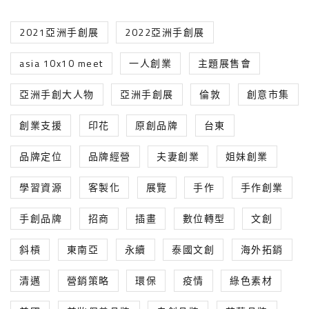
2021亞洲手創展
2022亞洲手創展
asia 10x10 meet
一人創業
主題展售會
亞洲手創大人物
亞洲手創展
倫敦
創意市集
創業支援
印花
原創品牌
台東
品牌定位
品牌經營
夫妻創業
姐妹創業
學習資源
客製化
展覽
手作
手作創業
手創品牌
招商
插畫
數位轉型
文創
斜槓
東南亞
永續
泰國文創
海外拓銷
清邁
營銷策略
環保
疫情
綠色素材