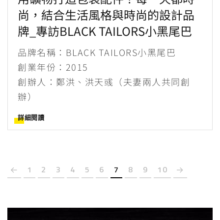
尚，結合生活風格與時尚的設計品
牌_專訪BLACK TAILORS小黑尾巴
品牌名稱：BLACK TAILORS小黑尾巴
創業年份：2015
創辦人：鄭洪、洪天彧（夫妻兩人共同創
辦）
詳細閱讀
1
2
3
4
5
6
7
8
9
10