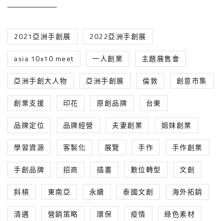
2021亞洲手創展
2022亞洲手創展
asia 10x10 meet
一人創業
主題展售會
亞洲手創大人物
亞洲手創展
倫敦
創意市集
創業支援
印花
原創品牌
台東
品牌定位
品牌經營
夫妻創業
姐妹創業
學習資源
客製化
展覽
手作
手作創業
手創品牌
招商
插畫
數位轉型
文創
斜槓
東南亞
永續
泰國文創
海外拓銷
清邁
營銷策略
環保
疫情
綠色素材