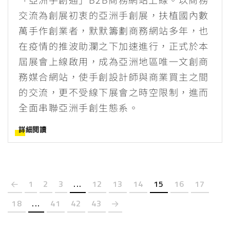
交流為創展初衷的亞洲手創展，扶植國內數
萬手作創業者，默默籌劃商務網站多年，也
在疫情的推波助瀾之下加速進行，正式於本
屆展會上線啟用，成為亞洲地區唯一文創商
務媒合網站，使手創設計師與商業買主之間
的交流，更不受線下展會之時空限制，進而
全面串聯亞洲手創生態系。
詳細閱讀
1
2
3
...
12
13
14
15
16
17
18
...
41
42
43