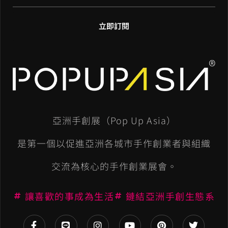
立即訂閱
A
l
t
e
亞洲手創展（Pop Up Asia）
r
n
是第一個以促進亞洲各城市手作創業者與組織
a
交流為核心的手作創業展會。
t
讓喜歡的事成為生活
鏈結亞洲手創生態系
i
v