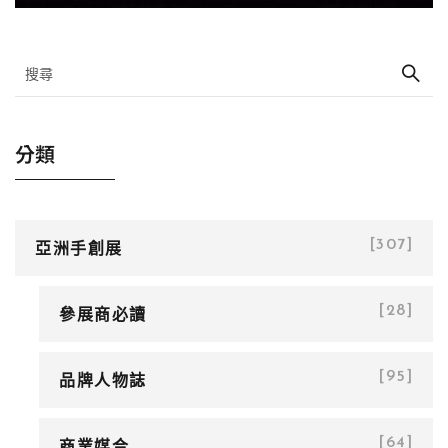
分類
亞洲手創展
[307]
參展商必讀
[28]
品牌人物誌
[95]
商業媒合
[64]