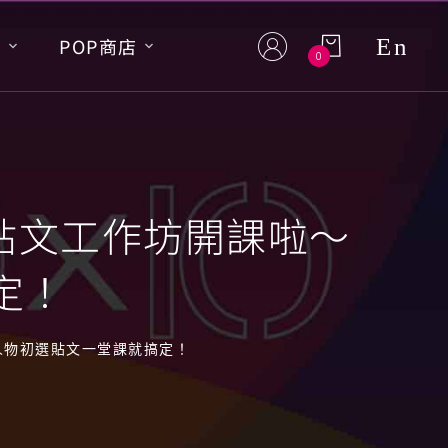
En
S
POP商店
0
群貼文工作坊開課啦～
定！
大人物初選貼文一堂課就搞定！