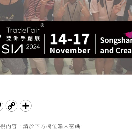
T
C
分
e
o
享
視內容，請於下方欄位輸入密碼:
l
p