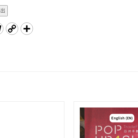
e
y
g
L
T
C
分
r
i
e
o
享
a
n
l
p
m
k
e
y
g
L
r
i
a
n
m
k