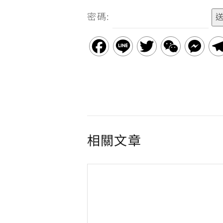
密碼:
e
e
t
h
s
b
t
a
e
F
L
T
W
M
o
e
t
n
a
i
w
e
e
o
r
g
c
n
i
C
s
k
e
e
e
t
h
s
r
b
t
a
e
相關文章
o
e
t
n
o
r
g
k
e
r