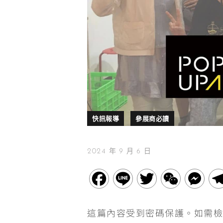
快訊報導
參展商必讀
2024 年 9 月 6 日
F
L
T
W
M
a
i
w
e
e
這篇內容受到密碼保護。如需檢
c
n
i
C
s