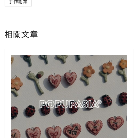
手作創業
b
t
a
e
g
L
o
e
t
n
r
i
o
r
g
a
n
相關文章
k
e
m
k
r