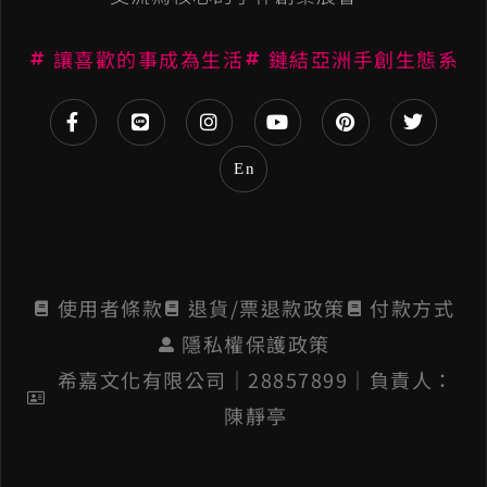
t
讓喜歡的事成為生活
鏈結亞洲手創生態系
i
v
e
En
:
使用者條款
退貨/票退款政策
付款方式
隱私權保護政策
希嘉文化有限公司│28857899│負責人：
陳靜亭