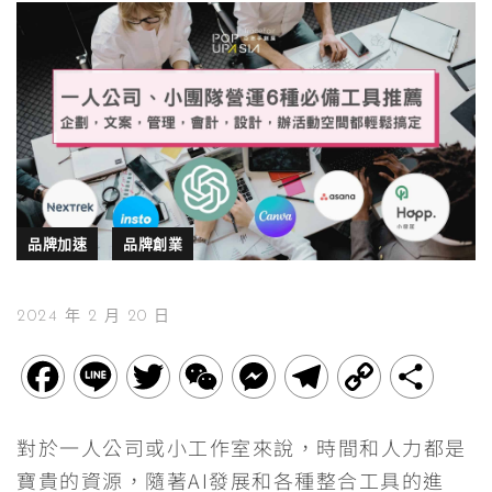
品牌加速
品牌創業
2024 年 2 月 20 日
F
L
T
W
M
T
C
分
a
i
w
e
e
e
o
享
對於一人公司或小工作室來說，時間和人力都是
c
n
i
C
s
l
p
寶貴的資源，隨著AI發展和各種整合工具的進