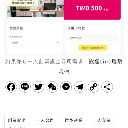
如果你有一人創業設立公司需求，
歡迎Line聯繫
我們
F
L
T
W
M
T
C
分
a
i
w
e
e
e
o
享
c
n
i
C
s
l
p
創業資源
一人公司
微型創業
一人創業
e
e
t
h
s
e
y