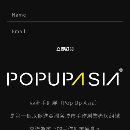
立即訂閱
A
l
t
e
亞洲手創展（Pop Up Asia）
r
n
是第一個以促進亞洲各城市手作創業者與組織
a
交流為核心的手作創業展會。