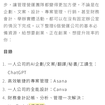
e
e
t
h
s
e
y
步，讓管理營運團隊都變得更加方便，不論是在
企劃、文案、設計、專案管理、行銷，甚至財務
b
t
a
e
g
L
會計、舉辦實體活動，都可以在沒有固定辦公室
o
e
t
n
r
i
的情況下完成。以下整理6個營運公司的基本必
o
r
g
a
n
備資源，給想要創業、正在創業、想提升效率的
你：
k
e
m
k
r
目錄
一人公司的AI企劃/文案/翻譯/秘書/工讀生：
ChatGPT
高效敏捷的專案管理：Asana
一人公司的全能設計：Canva
財務會計記帳、分析、管理一次解決：