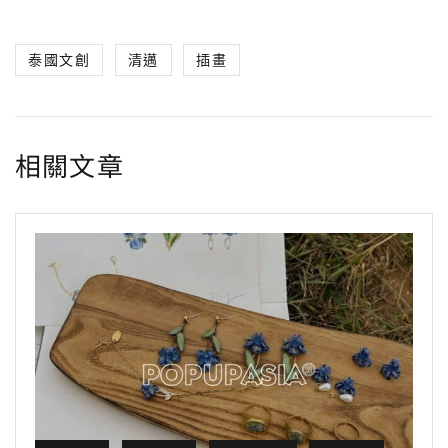
c
n
i
C
s
l
p
泰國文創
清邁
插畫
e
e
t
h
s
e
y
b
t
a
e
g
L
o
e
t
n
r
i
相關文章
o
r
g
a
n
k
e
m
k
r