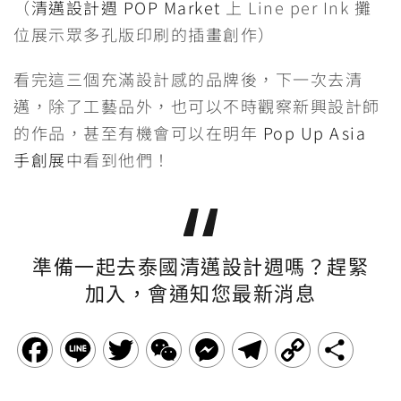
（
清邁設計週 POP Market
上 Line per Ink 攤
位展示眾多孔版印刷的插畫創作）
看完這三個充滿設計感的品牌後，下一次去清
邁，除了工藝品外，也可以不時觀察新興設計師
的作品，甚至有機會可以在明年
Pop Up Asia
手創展
中看到他們！
準備一起去泰國清邁設計週嗎？趕緊
加入，會通知您最新消息
F
L
T
W
M
T
C
分
a
i
w
e
e
e
o
享