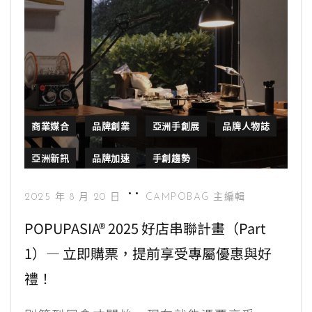
商業媒合
品牌創業
亞洲手創展
品牌人物誌
亞洲新訊
品牌加速
手創趨勢
2025 年 8 月 20 日
CAMPOBAG 主編輯
POPUPASIA® 2025 好店串聯計畫（Part
1）— 立即購票，提前享受專屬優惠與好
禮！