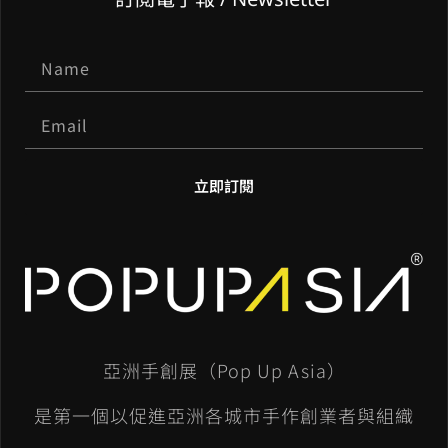
立即訂閱
A
l
t
e
亞洲手創展（Pop Up Asia）
r
n
是第一個以促進亞洲各城市手作創業者與組織