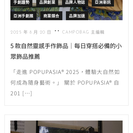
手創趨勢
品牌創業
品牌人物誌
亞洲新訊
亞洲手創展
商業媒合
品牌加速
2025 年 8 月 20 日
CAMPOBAG 主編輯
5 款自然靈感手作飾品｜每日穿搭必備的小
眾飾品推薦
「走進 POPUPASIA® 2025，體驗大自然如
何成為隨身藝術。」 關於 POPUPASIA® 自
201 […]