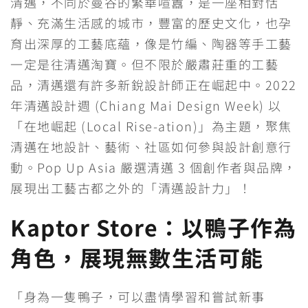
清邁，不同於曼谷的繁華喧囂，是一座相對恬
c
n
i
C
s
l
p
靜、充滿生活感的城市，豐富的歷史文化，也孕
e
e
t
h
s
e
y
育出深厚的工藝底蘊，像是竹編、陶器等手工藝
一定是往清邁淘寶。但不限於嚴肅莊重的工藝
b
t
a
e
g
L
品，清邁還有許多新銳設計師正在崛起中。2022
o
e
t
n
r
i
年清邁設計週 (Chiang Mai Design Week) 以
o
r
g
a
n
「在地崛起 (Local Rise-ation)」為主題，聚焦
清邁在地設計、藝術、社區如何參與設計創意行
k
e
m
k
動。Pop Up Asia 嚴選清邁 3 個創作者與品牌，
r
展現出工藝古都之外的「清邁設計力」！
Kaptor Store：以鴨子作為
角色，展現無數生活可能
「身為一隻鴨子，可以盡情學習和嘗試新事