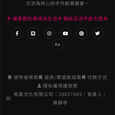
a
交流為核心的手作創業展會。
t
讓喜歡的事成為生活
鏈結亞洲手創生態系
i
v
e
En
:
使用者條款
退貨/票退款政策
付款方式
隱私權保護政策
希嘉文化有限公司│28857899│負責人：
陳靜亭