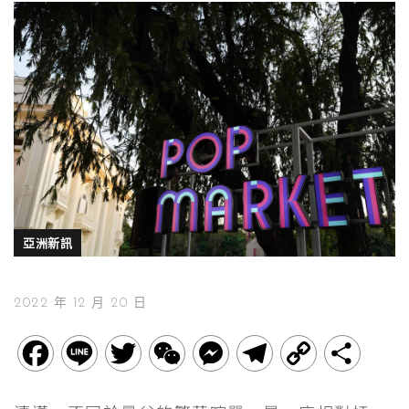
亞洲新訊
2022 年 12 月 20 日
F
L
T
W
M
T
C
分
a
i
w
e
e
e
o
享