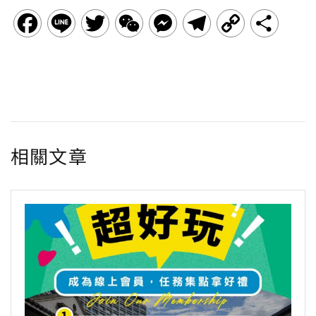
F
L
T
W
M
T
C
分
a
i
w
e
e
e
o
享
c
n
i
C
s
l
p
e
e
t
h
s
e
y
b
t
a
e
g
L
相關文章
o
e
t
n
r
i
o
r
g
a
n
k
e
m
k
r