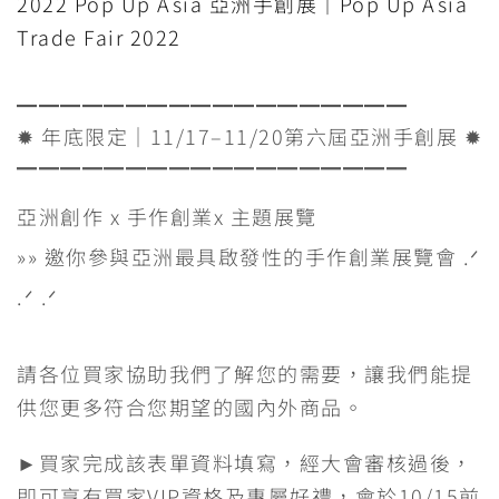
2022 Pop Up Asia 亞洲手創展｜Pop Up Asia
c
n
i
C
s
l
p
Trade Fair 2022
e
e
t
h
s
e
y
▁▁▁▁▁▁▁▁▁▁▁▁▁▁▁▁▁▁
b
t
a
e
g
L
✹ 年底限定｜11/17–11/20第六屆亞洲手創展 ✹
o
e
t
n
r
i
▔▔▔▔▔▔▔▔▔▔▔▔▔▔▔▔▔▔
o
r
g
a
n
亞洲創作 x 手作創業x 主題展覽
k
e
m
k
»» 邀你參與亞洲最具啟發性的手作創業展覽會 .ᐟ
r
.ᐟ .ᐟ
請各位買家協助我們了解您的需要，讓我們能提
供您更多符合您期望的國內外商品。
►買家完成該表單資料填寫，經大會審核過後，
即可享有買家VIP資格及專屬好禮，會於10/15前