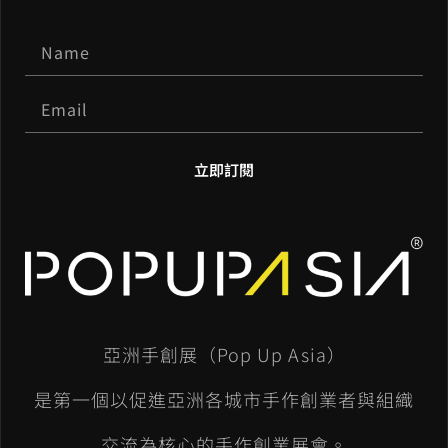
立即訂閱
A
l
t
e
亞洲手創展（Pop Up Asia）
r
n
是第一個以促進亞洲各城市手作創業者與組織
a
交流為核心的手作創業展會。