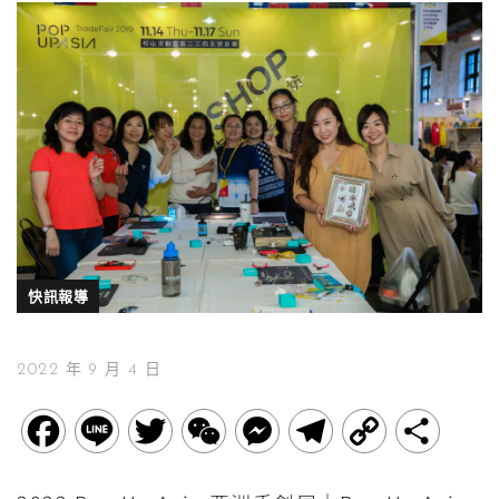
快訊報導
2022 年 9 月 4 日
F
L
T
W
M
T
C
分
a
i
w
e
e
e
o
享