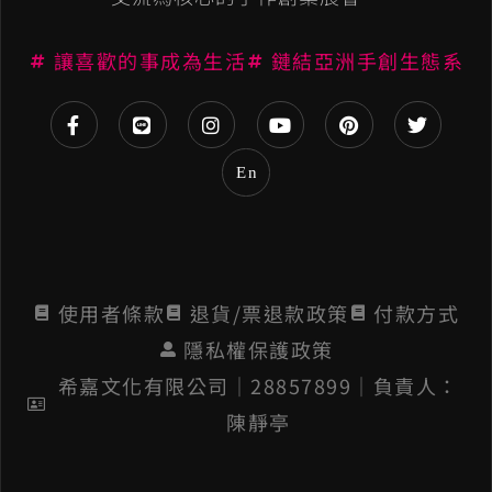
t
讓喜歡的事成為生活
鏈結亞洲手創生態系
i
v
e
En
:
使用者條款
退貨/票退款政策
付款方式
隱私權保護政策
希嘉文化有限公司│28857899│負責人：
陳靜亭