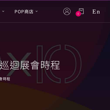
En
S
POP商店
0
城巡迴展會時程
展會時程