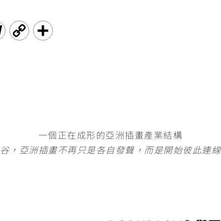
T
C
分
e
o
享
l
p
e
y
g
L
r
i
一個正在成形的亞洲插畫產業結構
谷，亞洲插畫不再只是各自發聲，而是開始彼此連
a
n
m
k