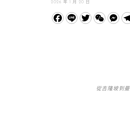
2026 年 1 月 20 日
F
L
T
W
M
a
i
w
e
e
c
n
i
C
s
e
e
t
h
s
b
t
a
e
o
e
t
n
o
r
從吉隆坡到曼
g
k
e
r