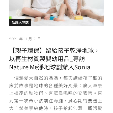
品牌人物誌
2021 年 11 月 9 日
【親子環保】留給孩子乾淨地球，
以再生材質製嬰幼用品_專訪
Nature Me淨地球創辦人Sonia
一個熱愛大自然的媽媽，每天講給孩子聽的
床前故事是地球的各種美好風景：廣大草原
上追逐的動物們、有眾鳥鳴唱的交響樂。直
到第一次帶小孩前往海灘，滿心期待要送上
大自然美景給他時，孩子拾起沙灘上髒污變