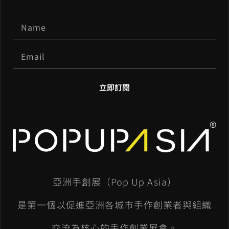
立即訂閱
A
l
t
e
亞洲手創展（Pop Up Asia）
r
n
是第一個以促進亞洲各城市手作創業者與組織
a
交流為核心的手作創業展會。