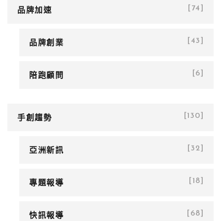
品牌加速
[74]
品牌創業
[43]
陪跑顧問
[6]
手創趨勢
[130]
亞洲新訊
[32]
專題報導
[18]
快訊報導
[68]