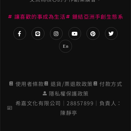
t
讓喜歡的事成為生活
鏈結亞洲手創生態系
i
v
e
En
:
使用者條款
退貨/票退款政策
付款方式
隱私權保護政策
希嘉文化有限公司│28857899│負責人：
陳靜亭