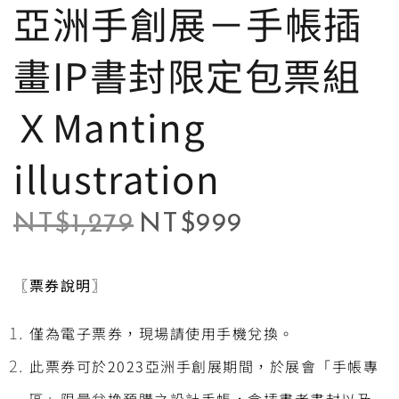
亞洲手創展－手帳插
畫IP書封限定包票組
ＸManting
illustration
NT$
1,279
NT$
999
〖票券說明〗
僅為電子票券，現場請使用手機兌換。
此票券可於2023亞洲手創展期間，於展會「手帳專
區」限量兌換預購之設計手帳，含插畫者書封以及