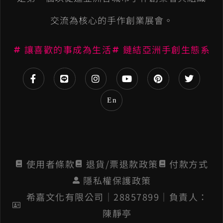
a
交流為核心的手作創業展會。
t
讓喜歡的事成為生活
鏈結亞洲手創生態系
i
v
e
En
:
使用者條款
退貨/票退款政策
付款方式
隱私權保護政策
希嘉文化有限公司│28857899│負責人：
陳靜亭