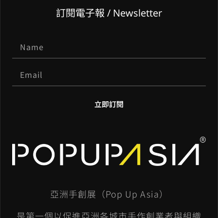
訂閱電子報 / Newsletter
立即訂閱
A
l
t
e
亞洲手創展（Pop Up Asia）
r
n
是第一個以促進亞洲各城市手作創業者與組織