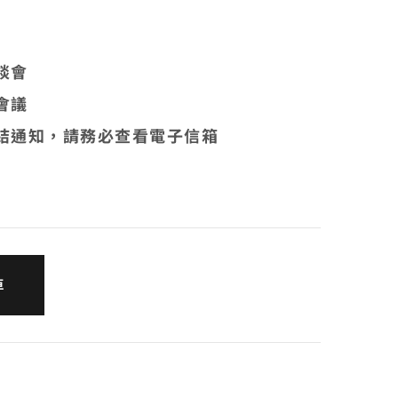
談會
 會議
結通知，請務必查看電子信箱
A
車
l
t
e