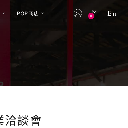
En
S
POP商店
0
業洽談會