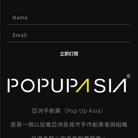
立即訂閱
A
l
t
e
亞洲手創展（Pop Up Asia）
r
n
是第一個以促進亞洲各城市手作創業者與組織
a