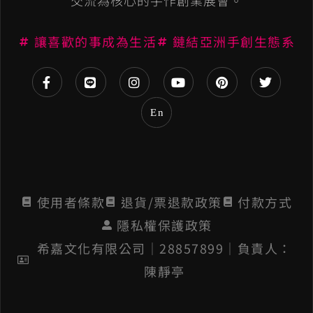
交流為核心的手作創業展會。
t
讓喜歡的事成為生活
鏈結亞洲手創生態系
i
v
e
En
:
使用者條款
退貨/票退款政策
付款方式
隱私權保護政策
希嘉文化有限公司│28857899│負責人：
陳靜亭