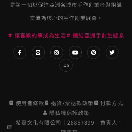
n
是第一個以促進亞洲各城市手作創業者與組織
a
交流為核心的手作創業展會。
t
讓喜歡的事成為生活
鏈結亞洲手創生態系
i
v
e
En
:
使用者條款
退貨/票退款政策
付款方式
隱私權保護政策
希嘉文化有限公司│28857899│負責人：
陳靜亭