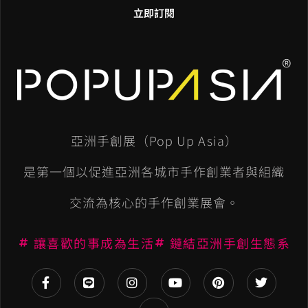
立即訂閱
A
l
t
e
亞洲手創展（Pop Up Asia）
r
n
是第一個以促進亞洲各城市手作創業者與組織
a
交流為核心的手作創業展會。
t
讓喜歡的事成為生活
鏈結亞洲手創生態系
i
v
e