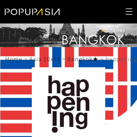
Home
>
Asia 10x10
>
Bangkok★
>
happening